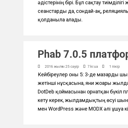
әдістерінің бірі. Бұл сақтау тиімділіг
сеанстарды да, сондай-ақ, реляциял
қолданыла алады.
Phab 7.0.5 платф
2016 жылғы 25 сәуір
7.kr.ua
1 пікір
Кейбіреулер оны 5: 3-де мазарды шығ
жетінші нұсқасына, яғни жоғары жылдам
DotDeb қоймасынан орнатқан бүкіл п
кету керек, жылдамдықтың өсуі шын
мен WordPress және MODX әлі ұшуға к