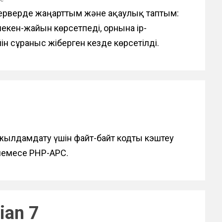
а серверде жаңарттым және ақаулық таптым:
мекен-жайын көрсетпеді, орнына ip-
йін сұраныс жіберген кезде көрсетілді.
жылдамдату үшін файт-байт кодты кэштеу
емесе PHP-APC.
ian 7