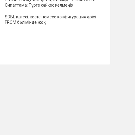
Сипаттама: Түрге сәйкес келмеңіз
SDBL қатесі: кесте немесе конфигурация өрісі
FROM бөлімінде жоқ