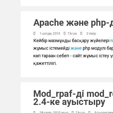
Apache және php-д
1 шілде, 2015
7.kr.ua
2 пікір
Кейбір мазмұнды басқару жүйелері
n
жұмыс істемейді
және
php модулі бар
көп тараған себеп - сайт жұмыс істеу
қажеттілігі.
Mod_rpaf-ді mod_r
2.4-ке ауыстыру
28 сәуір, 2015 жыл
7.kr.ua
9 түсінікте