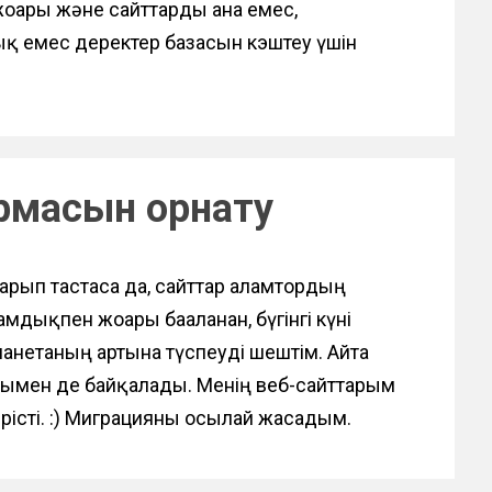
і жоғары және сайттарды ғана емес,
ық емес деректер базасын кэштеу үшін
ормасын орнату
арып тастаса да, сайттар ғаламтордың
дықпен жоғары бағаланған, бүгінгі күні
ланетаның артына түспеуді шештім. Айта
ымен де байқалады. Менің веб-сайттарым
ірісті. :) Миграцияны осылай жасадым.