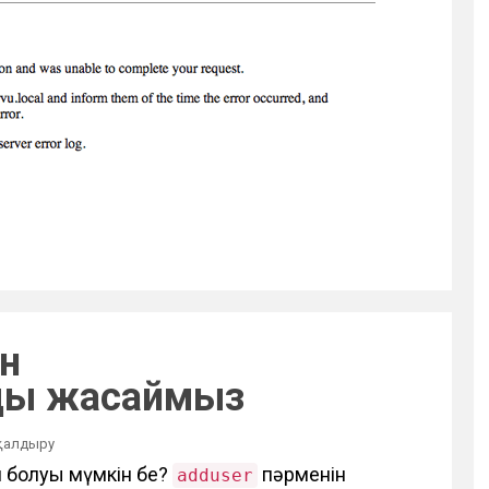
ін
ды жасаймыз
 қалдыру
 болуы мүмкін бе?
пәрменін
adduser