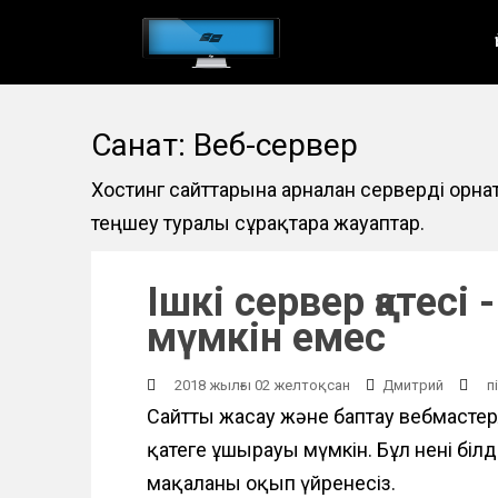
Н
е
г
і
Санат: Веб-сервер
з
г
Хостинг сайттарына арналған серверді орна
і
теңшеу туралы сұрақтарға жауаптар.
м
а
Ішкі сервер қатесі
з
мүмкін емес
м
ұ
2018 жылғы 02 желтоқсан
Дмитрий
п
н
Сайтты жасау және баптау вебмастерл
қатеге ұшырауы мүмкін. Бұл нені біл
а
мақаланы оқып үйренесіз.