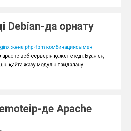
і Debian-да орнату
ginx және php-fpm комбинациясымен
 apache веб-серверін қажет етеді. Бұған ең
 үшін қайта жазу модулін пайдалану
emoteip-де Apache
ме