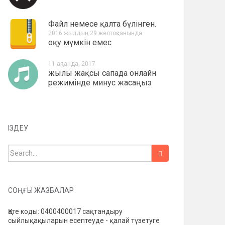
Файл немесе қалта бүлінген.
2016 жылдың 29 желтоқсанында
оқу мүмкін емес
11 ақпанда, 2017
жылы жақсы сапада онлайн
режимінде минус жасаңыз
ІЗДЕУ
Іздеу:
СОҢҒЫ ЖАЗБАЛАР
Қате коды: 0400400017 сақтандыру
сыйлықақыларын есептеуде - қалай түзетуге