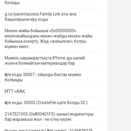
болады
g.co/parentaccess Family Link ата-ана
бақылауына кіру коды
Мекен-жайы бойынша «0x00000000»
мекенжайындағы мекен-жайды мекен-жайы
бойынша ескерту.
Жад «жазылған» болуы
мүмкін емес
Мүмкін, қауымдастықта iPhone-ды қалай
жоюға болмайтын материалдар бар
Қате коды 30007 - ойынды бастау мүмкін
болмады
МТТ «ААҚ
Қате коды: 30005 (CreateFile қате болды 32.)
2147221005 (0x800401F3): сынып индикаторы
бар жарамсыз жол - не істеу керек
Нысан: анықталмады Қате нөмірі: -2146828275