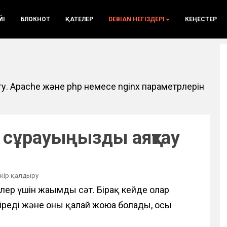
ҮЙІ
БЛОКНОТ
ҚАТЕЛЕР
DEBIAN НЕГІЗДЕРІ
КЕҢЕСТЕР
ту. Apache және php немесе nginx параметрлерін
 - сұрауыңызды аяқтау
ікір қалдыру
ер үшін жағымды сәт. Бірақ кейде олар
діреді және оны қалай жоюға болады, осы