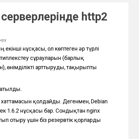
 серверлерінде http2
дыру
 екінші нұсқасы, ол көптеген әр түрлі
типлекстеу сұрауларын (барлық
), өнімділікті арттыруды, тақырыпты
татылды.
 2 хаттамасын қолдайды. Дегенмен, Debian
к 1.6.2 нұсқасы бар. Сондықтан nginx
тып отыру үшін біз резервтік қорларды