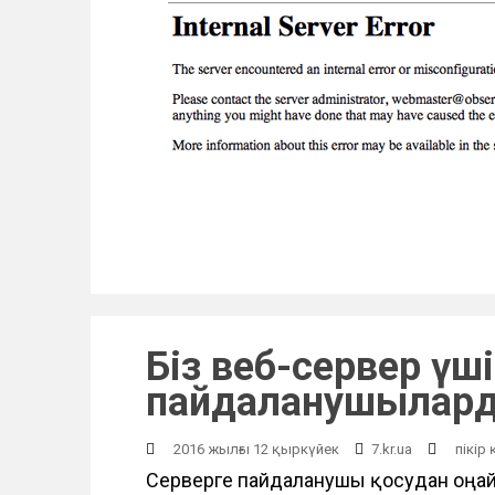
ө
т
у
Біз веб-сервер үш
пайдаланушылар
2016 жылғы 12 қыркүйек
7.kr.ua
пікір
Серверге пайдаланушы қосудан оңай