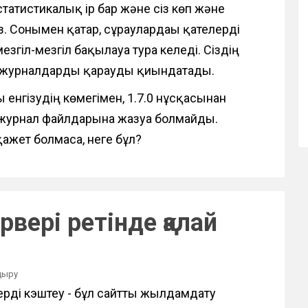
 статистикалық ip бар және сіз көп және
 Сонымен қатар, сұраулардағы қателерді
гіл-мезгіл бақылауға тура келеді. Сіздің
ы журналдарды қарауды қиындатады.
 енгізудің көмегімен, 1.7.0 нұсқасынан
ны журнал файлдарына жазуға болмайды.
 қажет болмаса, неге бұл?
рвері ретінде қалай
дыру
ді кэштеу - бұл сайтты жылдамдату