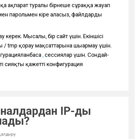
сқа ақпарат туралы бірнеше сұраққа жауап
 мен парольмен кіре аласыз, файлдарды
 керек. Мысалы, бір сайт үшін. Екіншісі
/ tmp қорғау мақсаттарына шығармау үшін.
гурацияланбаса
,
сессиялар үшін. Сондай-
ілті сияқты қажетті конфигурация
рналдардан IP-ды
олады?
 қалдыру