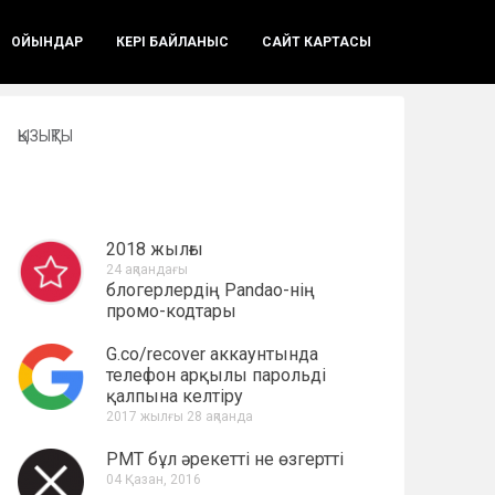
ОЙЫНДАР
КЕРІ БАЙЛАНЫС
САЙТ КАРТАСЫ
ҚЫЗЫҚТЫ
2018 жылғы
24 ақпандағы
блогерлердің Pandao-нің
промо-кодтары
G.co/recover аккаунтында
телефон арқылы парольді
қалпына келтіру
2017 жылғы 28 ақпанда
PMT бұл әрекетті не өзгертті
04 Қазан, 2016