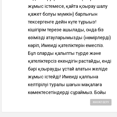
жұмыс істемесе, қайта қоңырау шалу
қажет болуы мүмкін) барлығын
тексергенге дейін күте тұрыңыз!
кішігірім терезе ашылады, онда біз
өзіміздің атауларымызды (нөмірлерді)
көріп, Имеидің қателіктерін емеспіз.
Бұл олардың қалыпты түрде және
қателіктерсіз екендігін растайды, енді
бәрі қоңырауды ұстай алатын желіде
жұмыс істейді! Имеидің қалпына
келтірілуі туралы шағын мақалаға
көмектесетіндерді сұраймыз. Бойы
ЖАУАП БЕРУ