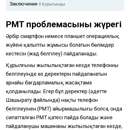
Заключение
4
Қорытынды
PMT проблемасының жүрегі
Әрбір смартфон немесе планшет операциялық
жүйенің қалыпты жұмысы болатын бөлімдер
кестесін (жад белгілеу) пайдаланады.
Құрылғыны жыпылықтаған кезде телефонның
белгілеуінде өз деректерін пайдаланатын
арнайы бағдарламалық жасақтама
қолданылады. Егер бұл деректер (әдетте
Шашырату файлында) нақты телефон
белгілеуінен (PMT) айырмашылығы болса, онда
сипатталған PMT қатесі пайда болады және
пайдаланушы машинаны жыпылықтаған кезде,