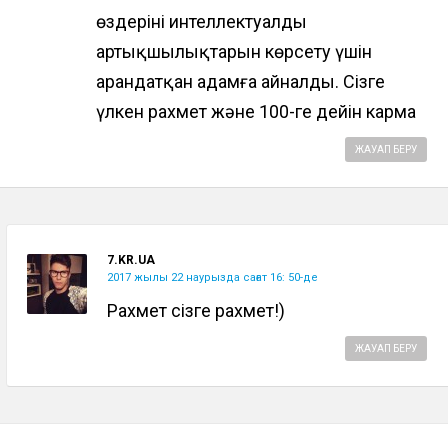
өздерінің интеллектуалды
артықшылықтарын көрсету үшін
арандатқан адамға айналды. Сізге
үлкен рахмет және 100-ге дейін карма
ЖАУАП БЕРУ
7.KR.UA
2017 жылы 22 наурызда сағат 16: 50-де
Рахмет сізге рахмет!)
ЖАУАП БЕРУ