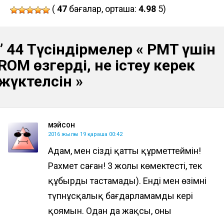
(
47
бағалар, орташа:
4.98
5)
” 44 Түсіндірмелер «
PMT үшін
ROM өзгерді, не істеу керек
жүктелсін
»
МЭЙСОН
2016 жылғы 19 қараша 00:42
Адам, мен сізді қатты құрметтеймін!
Рахмет саған! 3 жолы көмектесті, тек
құбырды тастамады). Енді мен өзімнің
түпнұсқалық бағдарламамды кері
қоямын. Одан да жақсы, оны