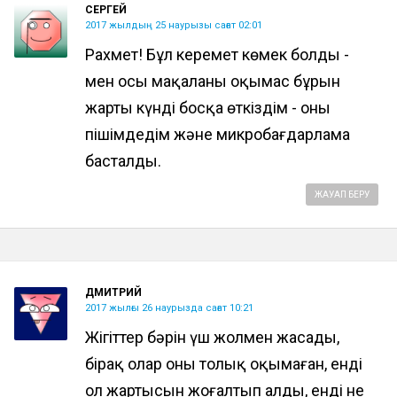
СЕРГЕЙ
2017 жылдың 25 наурызы сағат 02:01
Рахмет! Бұл керемет көмек болды -
мен осы мақаланы оқымас бұрын
жарты күнді босқа өткіздім - оны
пішімдедім және микробағдарлама
басталды.
ЖАУАП БЕРУ
ДМИТРИЙ
2017 жылғы 26 наурызда сағат 10:21
Жігіттер бәрін үш жолмен жасады,
бірақ олар оны толық оқымаған, енді
ол жартысын жоғалтып алды, енді не