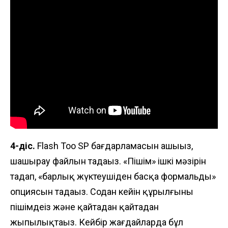
4-әдіс.
Flash Too SP бағдарламасын ашыңыз,
шашырау файлын таңдаңыз. «Пішім» ішкі мәзірін
таңдап, «барлық жүктеушіден басқа формальды»
опциясын таңдаңыз. Содан кейін құрылғыны
пішімдеңіз және қайтадан қайтадан
жыпылықтаңыз. Кейбір жағдайларда бұл