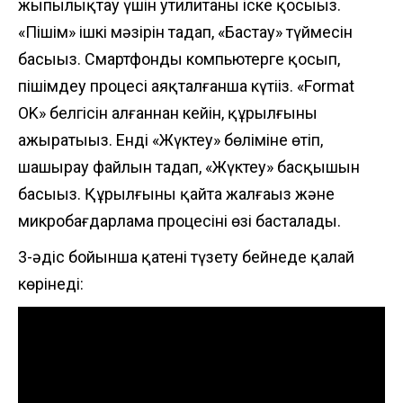
жыпылықтау үшін утилитаны іске қосыңыз.
«Пішім» ішкі мәзірін таңдап, «Бастау» түймесін
басыңыз. Смартфонды компьютерге қосып,
пішімдеу процесі аяқталғанша күтіңіз. «Format
OK» белгісін алғаннан кейін, құрылғыны
ажыратыңыз. Енді «Жүктеу» бөліміне өтіп,
шашырау файлын таңдап, «Жүктеу» басқышын
басыңыз. Құрылғыны қайта жалғаңыз және
микробағдарлама процесінің өзі басталады.
3-әдіс бойынша қатені түзету бейнеде қалай
көрінеді: