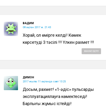
ВАДИМ
08 ақпан 2017 ж. 21:43
Хорай, ол өмірге келді! Көмек
көрсетудің 3 тәсілі !!! Үлкен рахмет !!!
ЖАУАП БЕРУ
ДИМОН
2017 жылғы 11 ақпанда сағат 13:25
Досым, рахмет! «1-әдіс» пульсарды
эксплуатациялауға көмектеседі!
Барлығы жұмыс істейді!