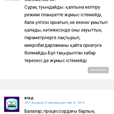
Сұрақ туындайды: қалпына келтіру
режимі планшетте жұмыс істемейді,
бала үлгісін орнатып, не екенін ұмытып
қалады, нәтижесінде оны зауыттық
параметрлерге лақтырып,
микробағдарламаны қайта орнатуға
болмайды.Бұл тақырыптан хабар
терезесі де жұмыс істемейді.
ЖАУАП БЕРУ
ВЛАД
2017 жылдың 31 қаңтарында сағат 21: 24-те
Балалар, процессордағы барлық