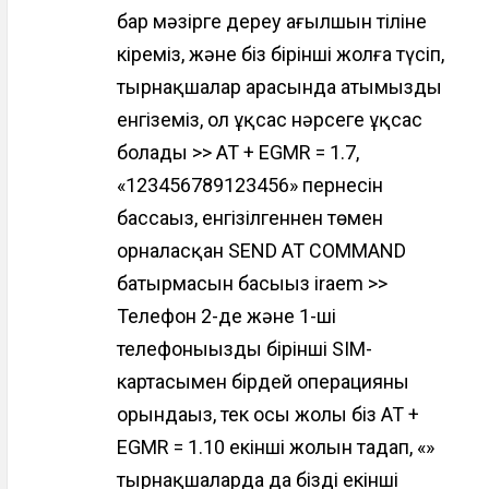
бар мәзірге дереу ағылшын тіліне
кіреміз, және біз бірінші жолға түсіп,
тырнақшалар арасында атымызды
енгіземіз, ол ұқсас нәрсеге ұқсас
болады >> AT + EGMR = 1.7,
«123456789123456» пернесін
бассаңыз, енгізілгеннен төмен
орналасқан SEND AT COMMAND
батырмасын басыңыз iraem >>
Телефон 2-де және 1-ші
телефоныңыздың бірінші SIM-
картасымен бірдей операцияны
орындаңыз, тек осы жолы біз AT +
EGMR = 1.10 екінші жолын таңдап, «»
тырнақшаларда да біздің екінші