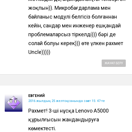
жоқпын)). Микробағдарлама мен
байланыс модулі белгісіз болғаннан
кейін, сандар мен инженер ешқандай
проблемаларсыз тіркелді))) бәрі де
солай болуы керек))) өте үлкен рахмет
Uncle)))))
ЖАУАП БЕРУ
ЕВГЕНИЙ
2016 жылдың 25 желтоқсанында сағат 15: 47-те
Рахмет! 3-ші нұсқа Lenovo A5000
құрылғысын жандандыруға
көмектесті.