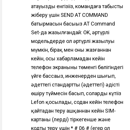
атауызды енгізіңіз, командаға табысты
жіберу үшін SEND AT COMMAND
батырмасын басыңыз AT Command
Set-да жазылғандай: OK, әртүрлі
модельдерде ол әртүрлі жазылуы
мүмкін, бірақ мен оны жазғаннан
кейін, осы хабарламадан кейін
телефон экранының төменгі бөлігіндегі
үйге бассаңыз, инженерден шығып,
әдеттегі стандартты (әдеттегі) әдісті
өшіру түймесін басып, соларды күтіңіз
Lefon қосылады, содан кейін телефон
қайтадан теру ашқаннан кейін SIM-
картаны (лерді) тіркегенше және
кодты теру үшін * # 06 # (егер ол