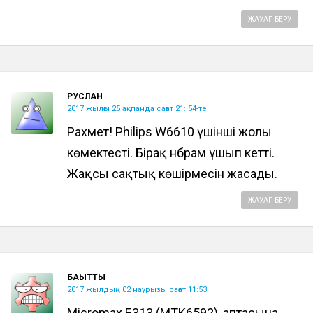
ЖАУАП БЕРУ
РУСЛАН
2017 жылғы 25 ақпанда сағат 21: 54-те
Рахмет! Philips W6610 үшінші жолы
көмектесті. Бірақ нбрам ұшып кетті.
Жақсы сақтық көшірмесін жасады.
ЖАУАП БЕРУ
БАҚЫТТЫ
2017 жылдың 02 наурызы сағат 11:53
Micromax E313 (MTK6592), аптасына