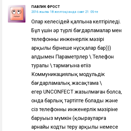
ПАВЛИК ФРОСТ
2016 жылғы 18 желтоқсанда сағат 21: 05-те
Олар келесідей қалпына келтіріледі.
Бұл үшін әр түрлі бағдарламалар мен
телефонның инженерлік мәзірі
арқылы бірнеше нұсқалар бар)))
алдымен Параметрлер \ Телефон
туралы \ тармағына өтіңіз
Коммуникациялық модульдік
бағдарламалық жасақтама \
егер UNCONFECT жазылмаған болса,
онда барлық тәртіпте болады және
сіз телефонның инженерлік мәзіріне
баруыңыз мүмкін (қоңырауларға
арнайы кодты теру арқылы немесе