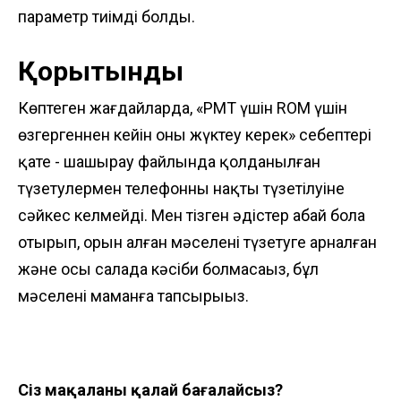
параметр тиімді болды.
Қорытынды
Көптеген жағдайларда, «PMT үшін ROM үшін
өзгергеннен кейін оны жүктеу керек» себептері
қате - шашырау файлында қолданылған
түзетулермен телефонның нақты түзетілуіне
сәйкес келмейді. Мен тізген әдістер абай бола
отырып, орын алған мәселені түзетуге арналған
және осы салада кәсіби болмасаңыз, бұл
мәселені маманға тапсырыңыз.
Сіз мақаланы қалай бағалайсыз?