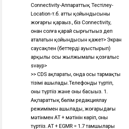
Connectivity-Аппараттық Тестілеу-
Location-т.б. атты қойындысының
жоғарғы қараңыз., біз Connectivity,
оңнан солға қарай сырғытыңыз деп
аталатын қойындысын қажет> Экран
саусақпен (беттерді ауыстырып)
арқылы осы жылжымалы қозғалыс
svayp>
>> CDS ақпараты, онда осы тармақтың
тізімі ашылады.Телефонды түртіп,
оны түртіңіз және оны басыңыз. 1.
Ақпараттық бөлім редакциялау
режимімен ашылады, жоғарыдағы
мәтінмен AT + мәтінін көріп, оны
түртіңіз. AT + EGMR = 1.7 тамшылары