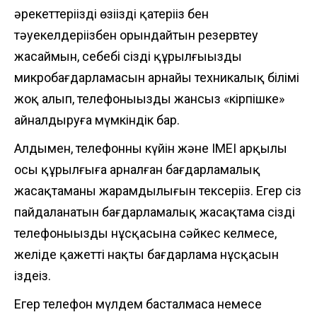
әрекеттеріңізді өзіңіздің қатеріңіз бен
тәуекелдеріңізбен орындайтын резервтеу
жасаймын, себебі сіздің құрылғыңыздың
микробағдарламасын арнайы техникалық білімі
жоқ алып, телефоныңызды жансыз «кірпішке»
айналдыруға мүмкіндік бар.
Алдымен, телефонның күйін және IMEI арқылы
осы құрылғыға арналған бағдарламалық
жасақтаманың жарамдылығын тексеріңіз. Егер сіз
пайдаланатын бағдарламалық жасақтама сіздің
телефоныңыздың нұсқасына сәйкес келмесе,
желіде қажетті нақты бағдарлама нұсқасын
іздеңіз.
Егер телефон мүлдем басталмаса немесе