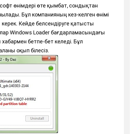
софт өнімдері өте қымбат, сондықтан
ылады. Бұл компанияның кез-келген өнімі
 керек. Кейде белсендіруге қатысты
лар Windows Loader бағдарламасындағы
 хабармен бетпе-бет келеді. Бұл
аланы оқып білесіз.