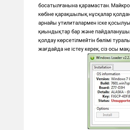
ө
босатылғанына қарамастан. Майкро
т
көбіне қарақшылық нұсқалар қолдан
у
арнайы утилиталармен іске қосылуы
қиындықтар бар және пайдаланушы
қолдау көрсетілмейтін бөлімі туралы
жағдайда не істеу керек, сіз осы мақ