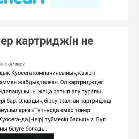
онер картриджін не
пікір қалдыру
дық Kyocera компаниясының қазіргі
изммен жабдықталған. Ол картридждегі
айдаланушыны жаңа сатып алу туралы
рі бар. Олардың біреуі жалған картриджді
анушыларға «Түпнұсқа емес тонер
Kyocera-да [Help] түймесін басыңыз. Бұл
ы білуге ​​болады.