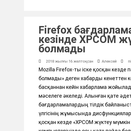
Firefox бағдарлам
кезінде XPCOM жү
болмады
2018 жылғы 16 желтоқсан
Алексей
п
Mozilla Firefox-ты іске қосқан кезд
болмады» деген хабарды кенеттен ке
басқаннан кейін хабарлама жойылады
мәселеге әкеледі. Алынған қате әде
бағдарламалардың тілдік байланыс
үлгісінің жұмысында дисфункциялар
қосқан кезде «XPCOM жүктеу мүмкін
компьютеріңізде осы қате пайда болғ