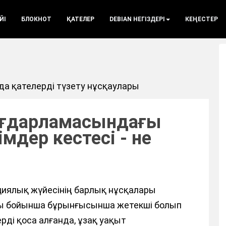
ЙІ
БЛОКНОТ
ҚАТЕЛЕР
DEBIAN НЕГІЗДЕРІ
КЕҢЕСТЕР
а қателерді түзету нұсқаулары
бағдарламасындағы
мдер кестесі - не
циялық жүйесінің барлық нұсқалары
ы бойынша бұрынғысынша жетекші болып
рді қоса алғанда, ұзақ уақыт