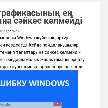
D графикасының ең
ына сәйкес келмейді
пікір қалдыру
емалары Windows жүйесінің әртүрлі
мен кездеседі. Кейде пайдаланушылар
 төменгі талаптарына сәйкес келмейді»
рдегі бағдарламалық жасақтаманы орнату
карта құрылғының процессорына кіреді.