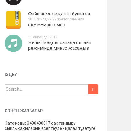
Файл немесе қалта бүлінген.
2016 жылдың 29 желтоқсанында
оқу мүмкін емес
11 ақпанда, 2017
жылы жақсы сапада онлайн
режимінде минус жасаңыз
ІЗДЕУ
Іздеу:
СОҢҒЫ ЖАЗБАЛАР
Қате коды: 0400400017 сақтандыру
сыйлықақыларын есептеуде - қалай түзетуге