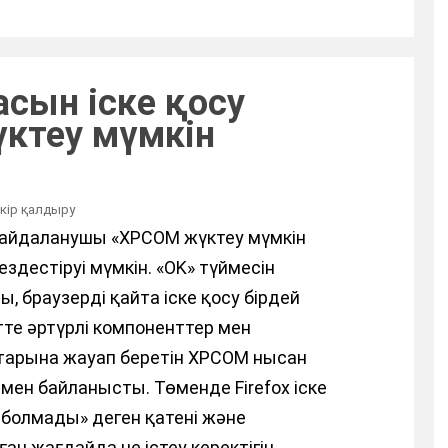
асын іске қосу
ктеу мүмкін
ікір қалдыру
е пайдаланушы «XPCOM жүктеу мүмкін
здестіруі мүмкін. «OK» түймесін
, браузерді қайта іске қосу бірдей
тте әртүрлі компоненттер мен
тарына жауап беретін XPCOM нысан
мен байланысты. Төменде Firefox іске
 болмады» деген қатені және
ан жағдайда не істеу керектігін