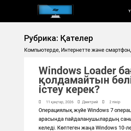
Н
Ү
е
г
і
Рубрика: Қателер
з
г
Компьютерде, Интернетте және смартфонд
і
м
Windows Loader 
а
қолдамайтын бөлі
з
істеу керек?
м
ұ
11 қаңтар, 2026
Дмитрий
2 пікір
н
Операциялық жүйе Windows 7 опера
ғ
арасында пайдаланушылардың сан
а
келеді. Көптеген жаңа Windows 10-ле