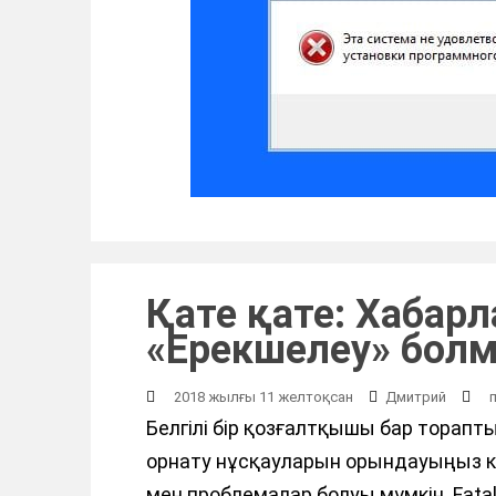
Қате қате: Хабар
«Ерекшелеу» бол
2018 жылғы 11 желтоқсан
Дмитрий
Белгілі бір қозғалтқышы бар торапт
орнату нұсқауларын орындауыңыз ке
мен проблемалар болуы мүмкін. Fatal 