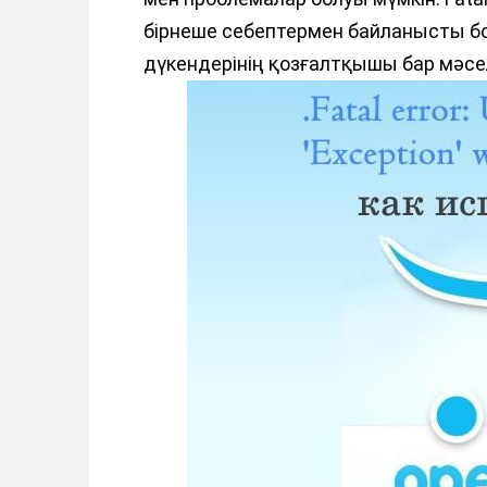
бірнеше себептермен байланысты бо
дүкендерінің қозғалтқышы бар мәс