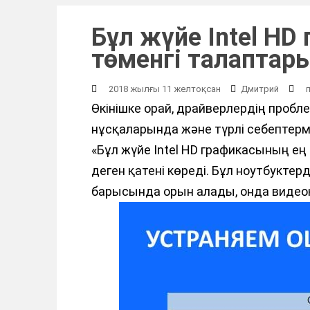
Бұл жүйе Intel H
төменгі талаптар
2018 жылғы 11 желтоқсан
Дмитрий
Өкінішке орай, драйверлердің пробл
нұсқаларында және түрлі себептер
«Бұл жүйе Intel HD графикасының ең
деген қатені көреді. Бұл ноутбукте
барысында орын алады, онда видео