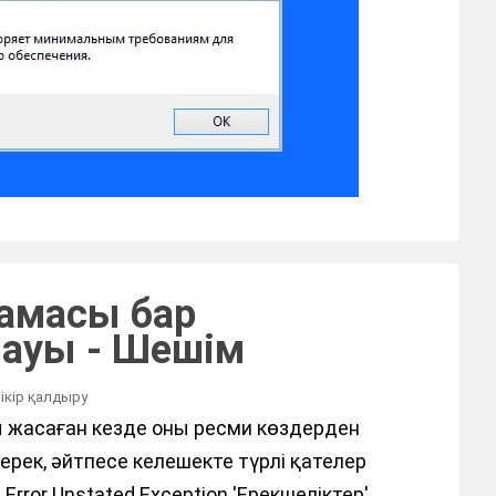
ламасы бар
мауы - Шешім
пікір қалдыру
ы жасаған кезде оны ресми көздерден
рек, әйтпесе келешекте түрлі қателер
Error Unstated Exception 'Ерекшеліктер'