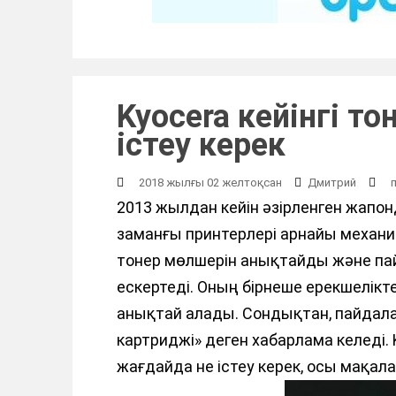
Kyocera кейінгі т
істеу керек
2018 жылғы 02 желтоқсан
Дмитрий
2013 жылдан кейін әзірленген жапон
заманғы принтерлері арнайы механ
тонер мөлшерін анықтайды және п
ескертеді. Оның бірнеше ерекшелікте
анықтай алады. Сондықтан, пайдал
картриджі» деген хабарлама келеді. 
жағдайда не істеу керек, осы мақалан