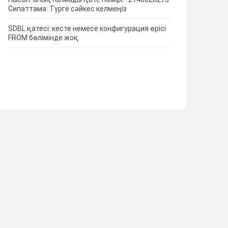
Сипаттама: Түрге сәйкес келмеңіз
SDBL қатесі: кесте немесе конфигурация өрісі
FROM бөлімінде жоқ