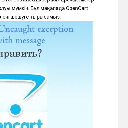
луы мүмкін. Бұл мақалада OpenCart
елені шешуге тырысамыз.