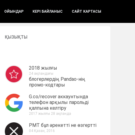
ОЙЫНДАР
КЕРІ БАЙЛАНЫС
САЙТ КАРТАСЫ
ҚЫЗЫҚТЫ
2018 жылғы
24 ақпандағы
блогерлердің Pandao-нің
промо-кодтары
G.co/recover аккаунтында
телефон арқылы парольді
қалпына келтіру
2017 жылғы 28 ақпанда
PMT бұл әрекетті не өзгертті
04 Қазан, 2016