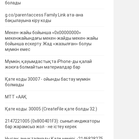
болады
g.co/parentaccess Family Link ата-ана
бақылауына кіру коды
Мекен-жайы бойынша «0x00000000»
мекенжайындағы мекен-жайды мекен-жайы
бойынша ескерту.
Жад «жазылған» болуы
мүмкін емес
Мүмкін, қауымдастықта iPhone-ды қалай
жоюға болмайтын материалдар бар
Қате коды 30007 - ойынды бастау мүмкін
болмады
МТТ «ААҚ
Қате коды: 30005 (CreateFile қате болды 32.)
2147221005 (0x800401F3): сынып индикаторы
бар жарамсыз жол - не істеу керек
Нысан: анықталмады Қате нөмірі: -2146828275