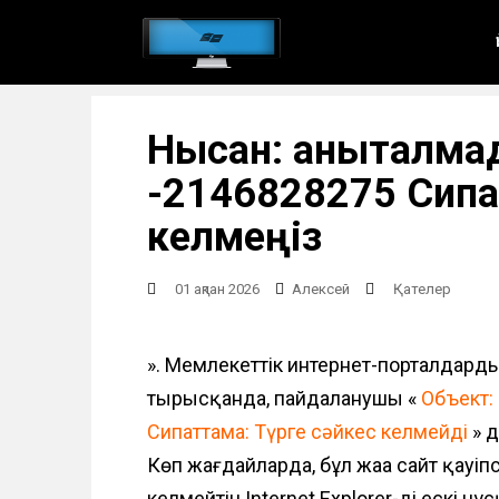
Н
е
г
і
Нысан: анықталмад
з
г
-2146828275 Сипа
і
келмеңіз
м
а
01 ақпан 2026
Алексей
Қателер
з
м
». Мемлекеттік интернет-порталдардың 
ұ
тырысқанда, пайдаланушы «
Объект:
н
Сипаттама: Түрге сәйкес келмейді
» д
ғ
Көп жағдайларда, бұл жаңа сайт қауіп
а
келмейтін Internet Explorer-дің еск