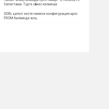
Сипаттама: Түрге сәйкес келмеңіз
SDBL қатесі: кесте немесе конфигурация өрісі
FROM бөлімінде жоқ