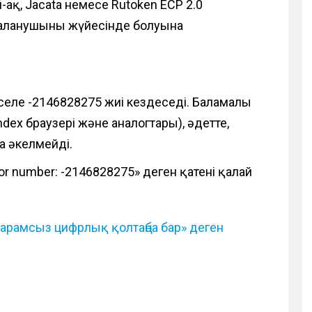
-ақ, Jacata немесе Rutoken ECP 2.0
даланушының жүйесінде болуына
әселе -2146828275 жиі кездеседі. Баламалы
ex браузері және аналогтары), әдетте,
а әкелмейді.
ror number: -2146828275» деген қатені қалай
жарамсыз цифрлық қолтаңба бар» деген