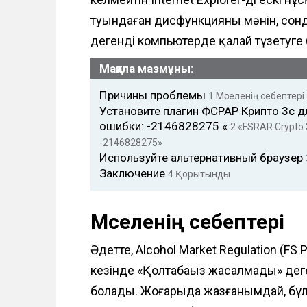
ө
туындаған дисфункцияның мәнін, сон
т
дегенді компьютерде қалай түзетуг
у
Мақала мазмұны:
Причины проблемы
1
Мәселенің себептері
Установите плагин ФСРАР Крипто 3с д
ошибки: -2146828275 «
2
«FSRAR Crypto 3
-2146828275»
Используйте альтернативный браузер
Заключение
4
Қорытынды
Мәселенің себептері
Әдетте, Alcohol Market Regulation (
кезінде «Қолтаңбаңыз жасалмады» дег
болады. Жоғарыда жазғанымдай, бұл