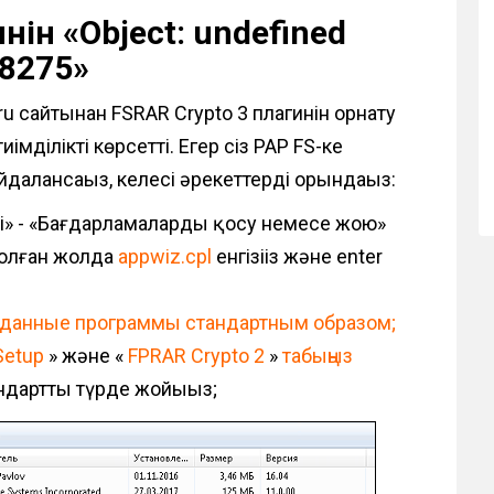
нін «Object: undefined
28275»
s.ru сайтынан FSRAR Crypto 3 плагинін орнату
мділікті көрсетті. Егер сіз PAP FS-ке
далансаңыз, келесі әрекеттерді орындаңыз:
лі» - «Бағдарламаларды қосу немесе жою»
 болған жолда
appwiz.cpl
енгізіңіз және enter
е данные программы стандартным образом;
Setup
» және «
FPRAR Crypto 2
»
табыңыз
дартты түрде жойыңыз;