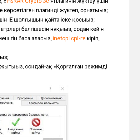
, «
FSRAR Crypto 3c
» плагинін жүктеу үшін
 көрсетілген плагинді жүктеп, орнатыңыз;
шін IE шолғышын қайта іске қосыңыз;
етрлері белгішесін нұқыңыз, содан кейін
ймешігін баса аласыз,
inetcpl.cpl-ге
кіріп,
ыз;
лжытыңыз, сондай-ақ «Қорғалған режимді