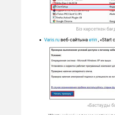
Біз көрсеткен ба
Varis.ru
веб-сайтына
өтіп
, «Start
«Бастауды ба