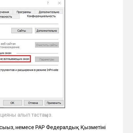
цияны алып тастаңыз.
ысыңыз, немесе PAP Федералдық Қызметінің