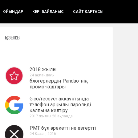
ОЙЫНДАР
КЕРІ БАЙЛАНЫС
САЙТ КАРТАСЫ
ҚЫЗЫҚТЫ
2018 жылғы
24 ақпандағы
блогерлердің Pandao-нің
промо-кодтары
G.co/recover аккаунтында
телефон арқылы парольді
қалпына келтіру
2017 жылғы 28 ақпанда
PMT бұл әрекетті не өзгертті
04 Қазан, 2016