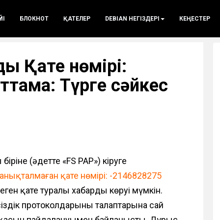
ҮЙІ
БЛОКНОТ
ҚАТЕЛЕР
DEBIAN НЕГІЗДЕРІ
КЕҢЕСТЕР
ы Қате нөмірі:
ттама: Түрге сәйкес
біріне (әдетте «FS PAP») кіруге
 анықталмаған қате нөмірі: -2146828275
еген қате туралы хабарды көруі мүмкін.
сіздік протоколдарының талаптарына сай
і нұсқасын пайдалануымен байланысты. Дұрыс