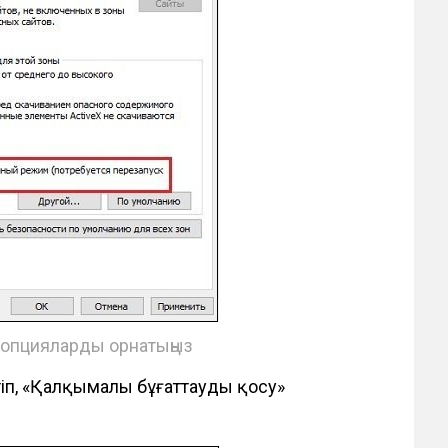
 опцияларды орнатыңыз
п, «Қалқымалы бұғаттауды қосу»