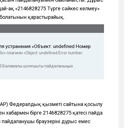
дай-ақ «2146828275 Түрге сәйкес келмеу»
е болатынын қарастырайық.
ля устранения «Объект: undefined Номер
c» плагинін «Object: undefined Error number:
3
Баламалы шолғышты пайдаланыңыз
FS PAP) Федералдық қызметі сайтына қосылу
ен хабармен бірге 2146828275 қатесі пайда
 пайдаланушы браузерінің дұрыс емес