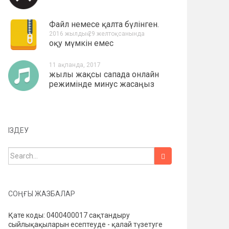
Файл немесе қалта бүлінген.
2016 жылдың 29 желтоқсанында
оқу мүмкін емес
11 ақпанда, 2017
жылы жақсы сапада онлайн
режимінде минус жасаңыз
ІЗДЕУ
Іздеу:
СОҢҒЫ ЖАЗБАЛАР
Қате коды: 0400400017 сақтандыру
сыйлықақыларын есептеуде - қалай түзетуге