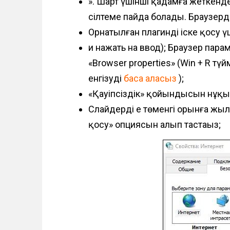
». Шарт үшінші қадамға жеткенде
сілтеме пайда болады. Браузерде
Орнатылған плагинді іске қосу ү
и нажать на ввод); Браузер парам
«Browser properties» (Win + R тү
енгізуді
баса аласыз
);
«Қауіпсіздік» қойындысын нұқың
Слайдерді ең төменгі орынға жы
қосу» опциясын алып тастаңыз;