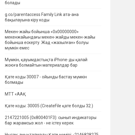
болады
g.co/parentaccess Family Link ата-ана
бақылауына кіру коды
Мекен-жайы бойынша «0x00000000»
мекенжайындағы мекен-жайды мекен-жайы
бойынша ескерту.
Жад «жазылған» болуы
мүмкін емес
Мүмкін, қауымдастықта iPhone-ды қалай
жоюға болмайтын материалдар бар
Қате коды 30007 - ойынды бастау мүмкін
болмады
МТТ «ААҚ
Қате коды: 30005 (CreateFile қате болды 32.)
2147221005 (0x800401F3): сынып индикаторы
бар жарамсыз жол - не істеу керек
Нысан: анықталмады Қате нөмірі: -2146828275