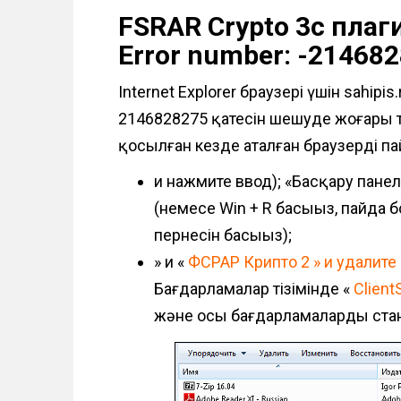
FSRAR Crypto 3c плаги
Error number: -21468
Internet Explorer браузері үшін sahipi
2146828275 қатесін шешуде жоғары тиі
қосылған кезде аталған браузерді пай
и нажмите ввод); «Басқару пане
(немесе Win + R басыңыз, пайда
пернесін басыңыз);
» и «
ФСРАР Крипто 2 » и удалит
Бағдарламалар тізімінде «
Client
және осы бағдарламаларды стан