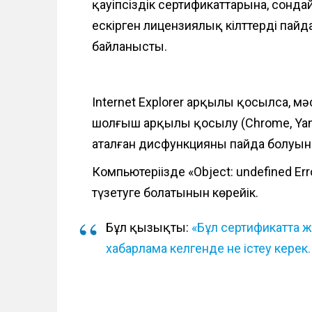
қауіпсіздік сертификаттарына, сондай
ескірген лицензиялық кілттерді пай
байланысты.
Internet Explorer арқылы қосылса, м
шолғыш арқылы қосылу (Chrome, Yand
аталған дисфункцияның пайда болуын
Компьютеріңізде «Object: undefined Er
түзетуге болатынын көрейік.
Бұл қызықты:
«Бұл сертификатта 
хабарлама келгенде не істеу керек.