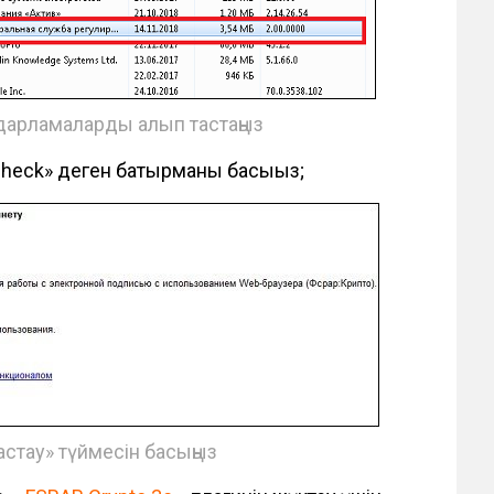
ғдарламаларды алып тастаңыз
 check» деген батырманы басыңыз;
стау» түймесін басыңыз