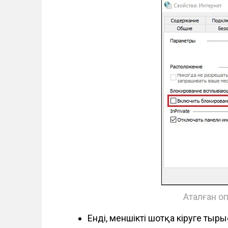
Аталған оп
Енді, меншікті шотқа кіруге тыр